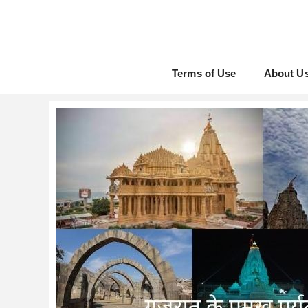
Skip
to
content
Terms of Use
About U