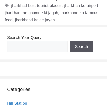
Tags
jharkhad best tourist places
,
jharkhan ke airport
,
jharkhan me ghumne ki jagah
,
jharkhand ka famous
food
,
jharkhand kaise jayen
Search Your Query
Search
Categories
Hill Station