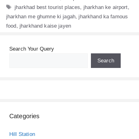
Tags
jharkhad best tourist places
,
jharkhan ke airport
,
jharkhan me ghumne ki jagah
,
jharkhand ka famous
food
,
jharkhand kaise jayen
Search Your Query
Search
Categories
Hill Station