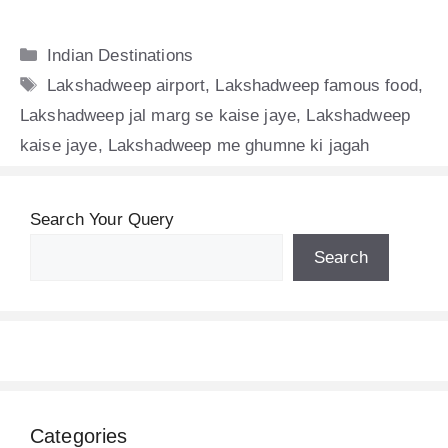
Categories
Indian Destinations
Tags
Lakshadweep airport
,
Lakshadweep famous food
,
Lakshadweep jal marg se kaise jaye
,
Lakshadweep
kaise jaye
,
Lakshadweep me ghumne ki jagah
Search Your Query
Search
Categories