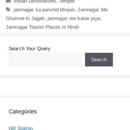
Categories
Indian Destinations
,
Temple
Tags
jamnagar ka parshid bhojan
,
Jamnagar Me
Ghumne ki Jagah
,
jamnagar me kaise jaye
,
Jamnagar Tourist Places In Hindi
Search Your Query
Search
Categories
Hill Station