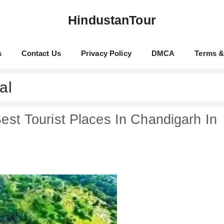
HindustanTour
s
Contact Us
Privacy Policy
DMCA
Terms &
al
। Best Tourist Places In Chandigarh In