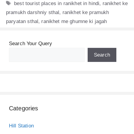
Tags
best tourist places in ranikhet in hindi
,
ranikhet ke
pramukh darshniy sthal
,
ranikhet ke pramukh
paryatan sthal
,
ranikhet me ghumne ki jagah
Search Your Query
Search
Categories
Hill Station