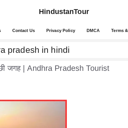
HindustanTour
s
Contact Us
Privacy Policy
DMCA
Terms &
ra pradesh in hindi
 अच्छी जगह | Andhra Pradesh Tourist