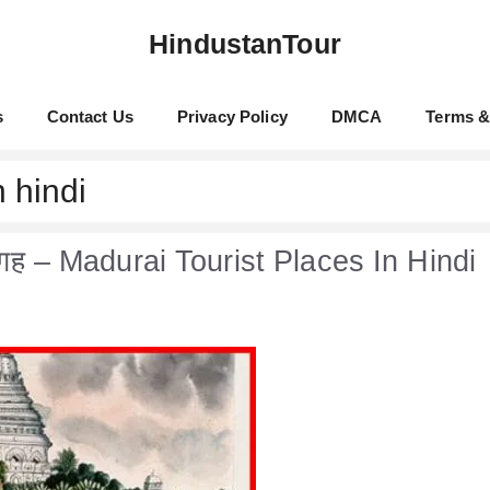
HindustanTour
s
Contact Us
Privacy Policy
DMCA
Terms &
n hindi
्ध जगह – Madurai Tourist Places In Hindi