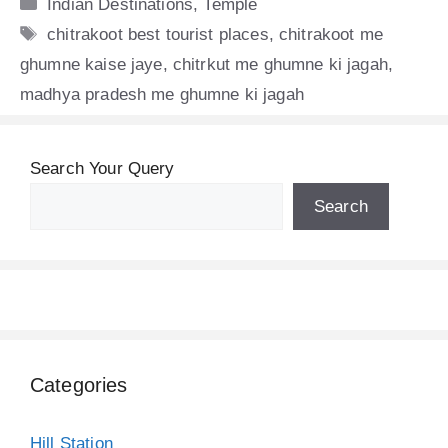
Categories
Indian Destinations
,
Temple
Tags
chitrakoot best tourist places
,
chitrakoot me
ghumne kaise jaye
,
chitrkut me ghumne ki jagah
,
madhya pradesh me ghumne ki jagah
Search Your Query
Search
Categories
Hill Station